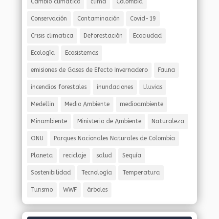
Cambio climático
clima
Colombia
Conservación
Contaminación
Covid-19
Crisis climatica
Deforestación
Ecociudad
Ecología
Ecosistemas
emisiones de Gases de Efecto Invernadero
Fauna
incendios forestales
inundaciones
Lluvias
Medellin
Medio Ambiente
medioambiente
Minambiente
Ministerio de Ambiente
Naturaleza
ONU
Parques Nacionales Naturales de Colombia
Planeta
reciclaje
salud
Sequía
Sostenibilidad
Tecnología
Temperatura
Turismo
WWF
árboles