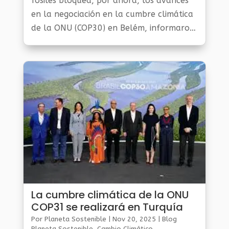
fósiles bloquea, por ahora, los avances
en la negociación en la cumbre climática
de la ONU (COP30) en Belém, informaron
fuentes de dos países que participaron en
una reunión este viernes.
La cumbre climática de la ONU
COP31 se realizará en Turquía
Por
Planeta Sostenible
|
Nov 20, 2025
|
Blog
Planeta Sostenible
,
Cambio Climático
,