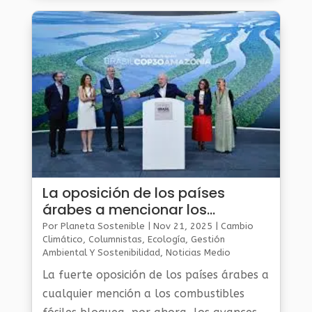
Unidas (COP30).
La oposición de los países
árabes a mencionar los
combustibles fósiles bloquea la
Por
Planeta Sostenible
|
Nov 21, 2025
|
Cambio
negociación en la COP30
Climático
,
Columnistas
,
Ecología
,
Gestión
Ambiental Y Sostenibilidad
,
Noticias Medio
Ambiente
,
Planeta Al Día
,
Planeta Verde
La fuerte oposición de los países árabes a
cualquier mención a los combustibles