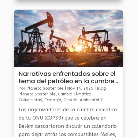
Narrativas enfrentadas sobre el
tema del petróleo en la cumbre
COP30 de Brasil
Por
Planeta Sostenible
|
Nov 14, 2025
|
Blog
Planeta Sostenible
,
Cambio Climático
,
Columnistas
,
Ecología
,
Gestión Ambiental Y
Sostenibilidad
,
Noticias Medio Ambiente
,
Planeta
Los organizadores de la cumbre climática
Al Día
de la ONU (COP30) que se celebra en
Belém descartaron discutir un calendario
para dejar atrás los combustibles fósiles,