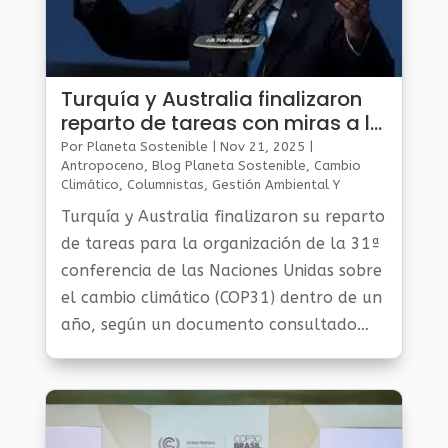
Turquía y Australia finalizaron
reparto de tareas con miras a la
organización de la COP31
Por
Planeta Sostenible
|
Nov 21, 2025
|
Antropoceno
,
Blog Planeta Sostenible
,
Cambio
Climático
,
Columnistas
,
Gestión Ambiental Y
Sostenibilidad
,
Noticias Medio Ambiente
,
Planeta
Turquía y Australia finalizaron su reparto
Al Día
,
Planeta Verde
de tareas para la organización de la 31ª
conferencia de las Naciones Unidas sobre
el cambio climático (COP31) dentro de un
año, según un documento consultado
por la AFP.