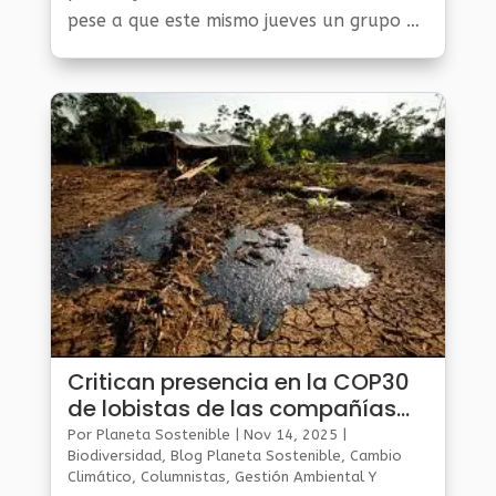
pese a que este mismo jueves un grupo de
activistas se manifestó fuera de las salas
de reunión para pedir pasos concretos
hacia esa meta.
Critican presencia en la COP30
de lobistas de las compañías
petroleras
Por
Planeta Sostenible
|
Nov 14, 2025
|
Biodiversidad
,
Blog Planeta Sostenible
,
Cambio
Climático
,
Columnistas
,
Gestión Ambiental Y