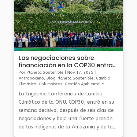
Las negociaciones sobre
financiación en la COP30 entran
en una semana crucial
Por
Planeta Sostenible
|
Nov 17, 2025
|
Antropoceno
,
Blog Planeta Sostenible
,
Cambio
Climático
,
Columnistas
,
Gestión Ambiental Y
Sostenibilidad
,
Noticias Medio Ambiente
,
Planeta
La trigésima Conferencia de Cambio
Al Día
Climático de la ONU, COP30, entró en su
semana decisiva, después de seis días de
negociaciones y bajo una fuerte presión
de los indígenas de la Amazonia y de la
sociedad civil.