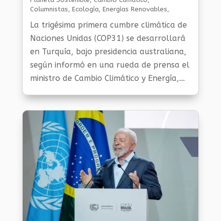
Columnistas
,
Ecología
,
Energías Renovables
,
Gestión Ambiental Y Sostenibilidad
,
Noticias Medio
La trigésima primera cumbre climática de
Ambiente
,
Planeta Al Día
Naciones Unidas (COP31) se desarrollará
en Turquía, bajo presidencia australiana,
según informó en una rueda de prensa el
ministro de Cambio Climático y Energía,
Chris Bowen.