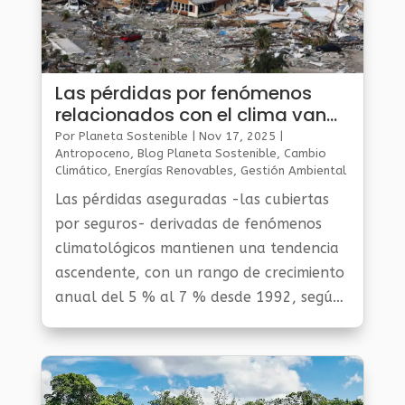
Las pérdidas por fenómenos
relacionados con el clima van
en aumento: Mapfre Economics
Por
Planeta Sostenible
|
Nov 17, 2025
|
Antropoceno
,
Blog Planeta Sostenible
,
Cambio
Climático
,
Energías Renovables
,
Gestión Ambiental
Y Sostenibilidad
,
Noticias Medio Ambiente
,
Planeta
Las pérdidas aseguradas -las cubiertas
Al Día
por seguros- derivadas de fenómenos
climatológicos mantienen una tendencia
ascendente, con un rango de crecimiento
anual del 5 % al 7 % desde 1992, según
datos del Swiss RE Institute citados por el
director de Análisis y Estudios Sectoriales
de Mapfre Economics, Ricardo González.