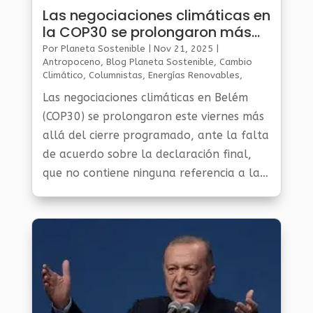
Las negociaciones climáticas en
la COP30 se prolongaron más
allá del cierre oficial por la falta
Por
Planeta Sostenible
|
Nov 21, 2025
|
de acuerdo
Antropoceno
,
Blog Planeta Sostenible
,
Cambio
Climático
,
Columnistas
,
Energías Renovables
,
Gestión Ambiental Y Sostenibilidad
,
Noticias Medio
Las negociaciones climáticas en Belém
Ambiente
,
Planeta Al Día
(COP30) se prolongaron este viernes más
allá del cierre programado, ante la falta
de acuerdo sobre la declaración final,
que no contiene ninguna referencia a la
eliminación gradual de los combustibles
fósiles.