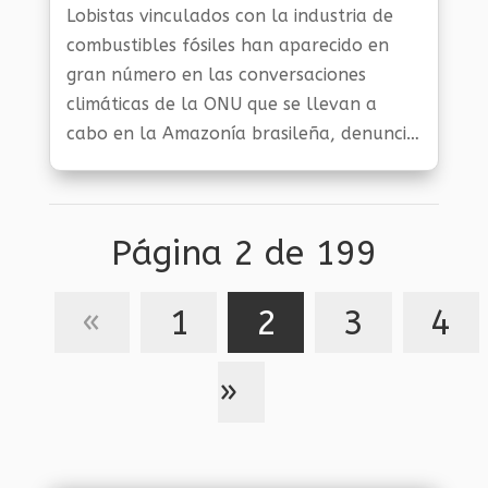
Sostenibilidad
,
Noticias Medio Ambiente
,
Planeta
Lobistas vinculados con la industria de
Al Día
combustibles fósiles han aparecido en
gran número en las conversaciones
climáticas de la ONU que se llevan a
cabo en la Amazonía brasileña, denunció
el viernes una coalición de oenegés, que
alertó que su presencia socava el
proceso.
Página 2 de 199
«
1
2
3
4
»