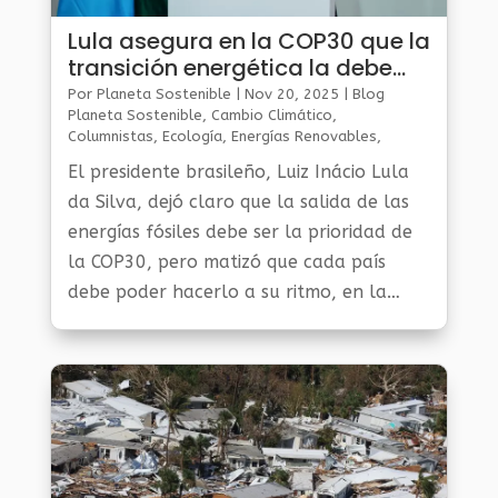
Lula asegura en la COP30 que la
transición energética la debe
hacer cada país a su ritmo
Por
Planeta Sostenible
|
Nov 20, 2025
|
Blog
Planeta Sostenible
,
Cambio Climático
,
Columnistas
,
Ecología
,
Energías Renovables
,
Gestión Ambiental Y Sostenibilidad
,
Noticias Medio
El presidente brasileño, Luiz Inácio Lula
Ambiente
,
Planeta Al Día
da Silva, dejó claro que la salida de las
energías fósiles debe ser la prioridad de
la COP30, pero matizó que cada país
debe poder hacerlo a su ritmo, en la
recta final de las negociaciones en Belém.