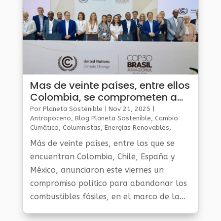
Mas de veinte países, entre ellos
Colombia, se comprometen a
abandonar los combustibles
Por
Planeta Sostenible
|
Nov 21, 2025
|
fósiles
Antropoceno
,
Blog Planeta Sostenible
,
Cambio
Climático
,
Columnistas
,
Energías Renovables
,
Gestión Ambiental Y Sostenibilidad
,
Noticias Medio
Más de veinte países, entre los que se
Ambiente
,
Planeta Al Día
encuentran Colombia, Chile, España y
México, anunciaron este viernes un
compromiso político para abandonar los
combustibles fósiles, en el marco de la
trigésima cumbre climática de Naciones