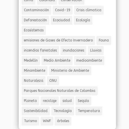
clima
Colombia
Conservación
Contaminación
Covid-19
Crisis climatica
Deforestación
Ecociudad
Ecología
Ecosistemas
emisiones de Gases de Efecto Invernadero
Fauna
incendios forestales
inundaciones
Lluvias
Medellin
Medio Ambiente
medioambiente
Minambiente
Ministerio de Ambiente
Naturaleza
ONU
Parques Nacionales Naturales de Colombia
Planeta
reciclaje
salud
Sequía
Sostenibilidad
Tecnología
Temperatura
Turismo
WWF
árboles