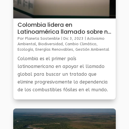
Colombia lidera en
Latinoamérica llamado sobre no
proliferación de combustibles
Por
Planeta Sostenible
|
Dic 3, 2023
|
Activismo
fósiles
Ambiental
,
Biodiversidad
,
Cambio Climático
,
Ecología
,
Energías Renovables
,
Gestión Ambiental
Y Sostenibilidad
,
Noticias Medio Ambiente
,
Planeta
Colombia es el primer país
Al Día
,
Planeta Verde
latinoamericano en apoyar el llamado
global para buscar un tratado que
elimine progresivamente la dependencia
de los combustibles fósiles en el mundo.