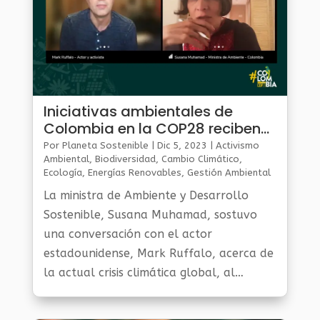
Iniciativas ambientales de
Colombia en la COP28 reciben
apoyo del actor Mark Ruffalo
Por
Planeta Sostenible
|
Dic 5, 2023
|
Activismo
Ambiental
,
Biodiversidad
,
Cambio Climático
,
Ecología
,
Energías Renovables
,
Gestión Ambiental
Y Sostenibilidad
,
Noticias Medio Ambiente
,
Planeta
La ministra de Ambiente y Desarrollo
Al Día
,
Planeta Verde
Sostenible, Susana Muhamad, sostuvo
una conversación con el actor
estadounidense, Mark Ruffalo, acerca de
la actual crisis climática global, al
margen de la agenda que Colombia
lidera, en la Conferencia de las Naciones