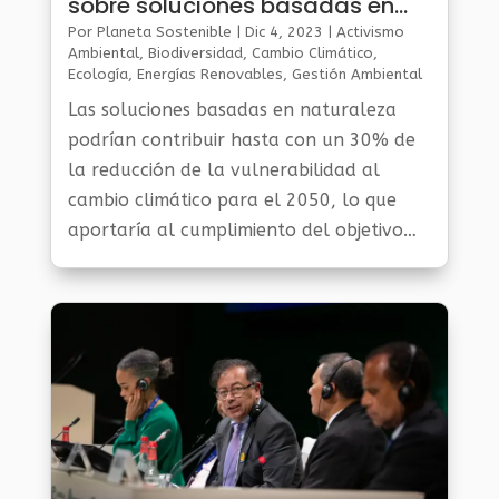
sobre soluciones basadas en
naturaleza
Por
Planeta Sostenible
|
Dic 4, 2023
|
Activismo
Ambiental
,
Biodiversidad
,
Cambio Climático
,
Ecología
,
Energías Renovables
,
Gestión Ambiental
Y Sostenibilidad
,
Noticias Medio Ambiente
,
Planeta
Las soluciones basadas en naturaleza
Al Día
,
Planeta Verde
podrían contribuir hasta con un 30% de
la reducción de la vulnerabilidad al
cambio climático para el 2050, lo que
aportaría al cumplimiento del objetivo
del Acuerdo de París de limitar el
calentamiento global.