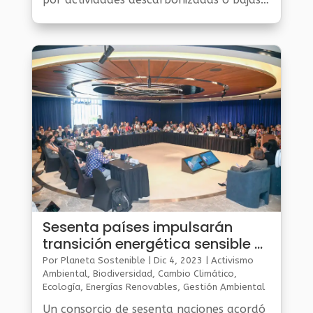
en carbono, les expuso a los
inversionistas internacionales el
mandatario.
Sesenta países impulsarán
transición energética sensible a
temas de género
Por
Planeta Sostenible
|
Dic 4, 2023
|
Activismo
Ambiental
,
Biodiversidad
,
Cambio Climático
,
Ecología
,
Energías Renovables
,
Gestión Ambiental
Y Sostenibilidad
,
Noticias Medio Ambiente
,
Planeta
Un consorcio de sesenta naciones acordó