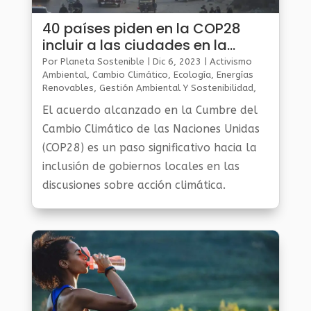
40 países piden en la COP28
incluir a las ciudades en la
lucha contra la crisis climática
Por
Planeta Sostenible
|
Dic 6, 2023
|
Activismo
Ambiental
,
Cambio Climático
,
Ecología
,
Energías
Renovables
,
Gestión Ambiental Y Sostenibilidad
,
Noticias Medio Ambiente
El acuerdo alcanzado en la Cumbre del
Cambio Climático de las Naciones Unidas
(COP28) es un paso significativo hacia la
inclusión de gobiernos locales en las
discusiones sobre acción climática.