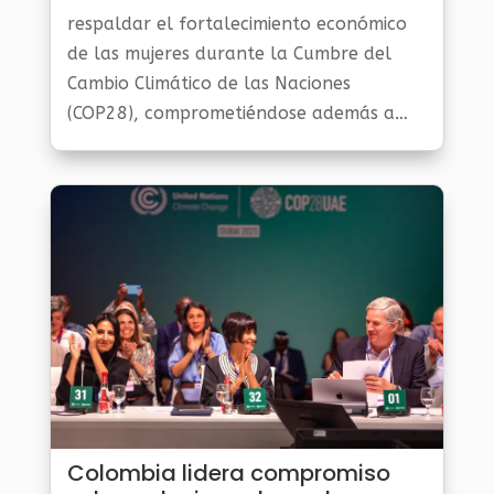
Al Día
,
Planeta Verde
respaldar el fortalecimiento económico
de las mujeres durante la Cumbre del
Cambio Climático de las Naciones
(COP28), comprometiéndose además a
colaborar en la instauración de una
transición energética que considere las
cuestiones de género.
Colombia lidera compromiso