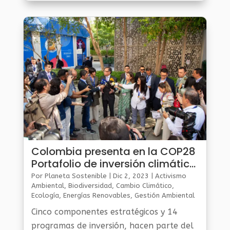
Colombia presenta en la COP28
Portafolio de inversión climática
por USD$34 billones
Por
Planeta Sostenible
|
Dic 2, 2023
|
Activismo
Ambiental
,
Biodiversidad
,
Cambio Climático
,
Ecología
,
Energías Renovables
,
Gestión Ambiental
Y Sostenibilidad
,
Noticias Medio Ambiente
,
Planeta
Cinco componentes estratégicos y 14
Al Día
,
Planeta Verde
programas de inversión, hacen parte del