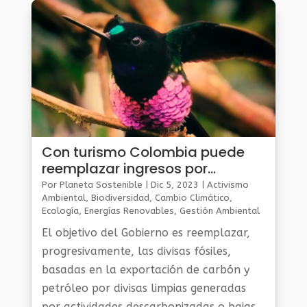
Unidas sobre el Cambio Climático de
2023.
Con turismo Colombia puede
reemplazar ingresos por
extracción de carbón
Por
Planeta Sostenible
|
Dic 5, 2023
|
Activismo
Ambiental
,
Biodiversidad
,
Cambio Climático
,
Ecología
,
Energías Renovables
,
Gestión Ambiental
Y Sostenibilidad
,
Noticias Medio Ambiente
,
Planeta
El objetivo del Gobierno es reemplazar,
Al Día
,
Planeta Verde
progresivamente, las divisas fósiles,
basadas en la exportación de carbón y
petróleo por divisas limpias generadas
por actividades descarbonizadas o bajas