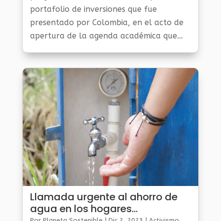
portafolio de inversiones que fue
presentado por Colombia, en el acto de
apertura de la agenda académica que
tendrá el stand del país, en la COP28.
Llamada urgente al ahorro de
agua en los hogares
colombianos
Por
Planeta Sostenible
|
Dic 2, 2023
|
Activismo