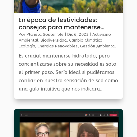
En época de festividades:
consejos para mantenerse
hidratado diariamente
Por
Planeta Sostenible
|
Dic 6, 2023
|
Activismo
Ambiental
,
Biodiversidad
,
Cambio Climático
,
Ecología
,
Energías Renovables
,
Gestión Ambiental
Y Sostenibilidad
,
Noticias Medio Ambiente
,
Planeta
Es crucial mantenerse hidratado, pero
Al Día
,
Planeta Verde
concientizarse sobre su necesidad es solo
el primer paso. Sería ideal si pudiéramos
confiar en nuestra sensación de sed como
una guía intuitiva que nos indicara
cuando nuestro cuerpo necesita agua.