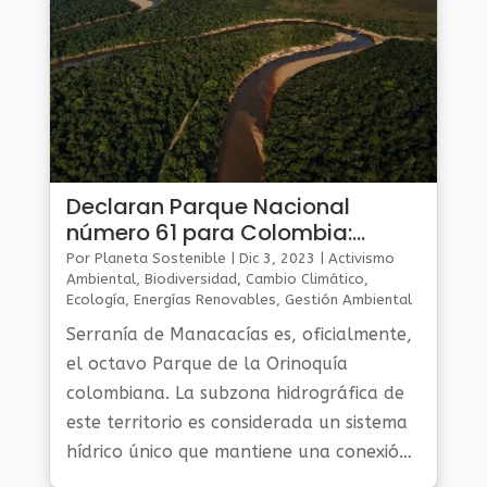
Declaran Parque Nacional
número 61 para Colombia:
Serranía de Manacacías
Por
Planeta Sostenible
|
Dic 3, 2023
|
Activismo
Ambiental
,
Biodiversidad
,
Cambio Climático
,
Ecología
,
Energías Renovables
,
Gestión Ambiental
Y Sostenibilidad
,
Noticias Medio Ambiente
,
Planeta
Serranía de Manacacías es, oficialmente,
Al Día
,
Planeta Verde
el octavo Parque de la Orinoquía
colombiana. La subzona hidrográfica de
este territorio es considerada un sistema
hídrico único que mantiene una conexión
directa con ríos andinos del Meta.