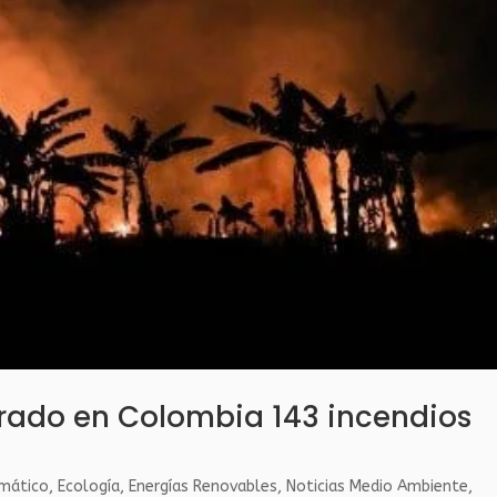
strado en Colombia 143 incendios
imático
,
Ecología
,
Energías Renovables
,
Noticias Medio Ambiente
,