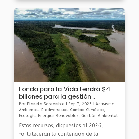
que se ha publicado al respecto.
Fondo para la Vida tendrá $4
billones para la gestión
ambiental del país
Por
Planeta Sostenible
|
Sep 7, 2023
|
Activismo
Ambiental
,
Biodiversidad
,
Cambio Climático
,
Ecología
,
Energías Renovables
,
Gestión Ambiental
Y Sostenibilidad
,
Noticias Medio Ambiente
,
Planeta
Estos recursos, dispuestos al 2026,
Al Día
,
Planeta Verde
fortalecerán la contención de la