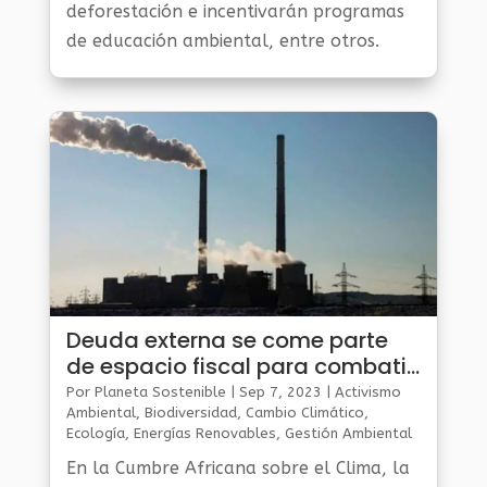
deforestación e incentivarán programas
de educación ambiental, entre otros.
Deuda externa se come parte
de espacio fiscal para combatir
crisis climática: Minambiente
Por
Planeta Sostenible
|
Sep 7, 2023
|
Activismo
Ambiental
,
Biodiversidad
,
Cambio Climático
,
Ecología
,
Energías Renovables
,
Gestión Ambiental
Y Sostenibilidad
,
Noticias Medio Ambiente
,
Planeta
En la Cumbre Africana sobre el Clima, la
Al Día
,
Planeta Verde