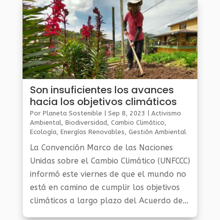
Son insuficientes los avances
hacia los objetivos climáticos
Por
Planeta Sostenible
|
Sep 8, 2023
|
Activismo
Ambiental
,
Biodiversidad
,
Cambio Climático
,
Ecología
,
Energías Renovables
,
Gestión Ambiental
Y Sostenibilidad
,
Noticias Medio Ambiente
,
Planeta
La Convención Marco de las Naciones
Al Día
,
Planeta Verde
Unidas sobre el Cambio Climático (UNFCCC)
informó este viernes de que el mundo no
está en camino de cumplir los objetivos
climáticos a largo plazo del Acuerdo de
París, según la primera evaluación oficial