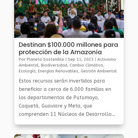
Destinan $100.000 millones para
protección de la Amazonía
Por
Planeta Sostenible
|
Sep 11, 2023
|
Activismo
Ambiental
,
Biodiversidad
,
Cambio Climático
,
Ecología
,
Energías Renovables
,
Gestión Ambiental
Y Sostenibilidad
,
Noticias Medio Ambiente
,
Planeta
Estos recursos serán invertidos para
Al Día
,
Planeta Verde
beneficiar a cerca de 6.000 familias en
los departamentos de Putumayo,
Caquetá, Guaviare y Meta, que
comprenden 11 Núcleos de Desarrollo
Forestal y de la Biodiversidad.