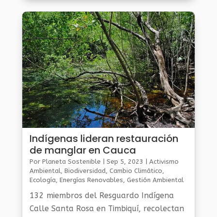
Indígenas lideran restauración
de manglar en Cauca
Por
Planeta Sostenible
|
Sep 5, 2023
|
Activismo
Ambiental
,
Biodiversidad
,
Cambio Climático
,
Ecología
,
Energías Renovables
,
Gestión Ambiental
Y Sostenibilidad
,
Noticias Medio Ambiente
,
Planeta
132 miembros del Resguardo Indígena
Al Día
,
Planeta Verde
Calle Santa Rosa en Timbiquí, recolectan