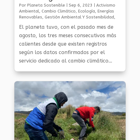
desde que hay registros
Por
Planeta Sostenible
|
Sep 6, 2023
|
Activismo
Ambiental
,
Cambio Climático
,
Ecología
,
Energías
Renovables
,
Gestión Ambiental Y Sostenibilidad
,
Noticias Medio Ambiente
,
Planeta Al Día
,
Planeta
El planeta tuvo, con el pasado mes de
Verde
agosto, los tres meses consecutivos más
calientes desde que existen registros
según los datos confirmados por el
servicio dedicado al cambio climático
Copernicus, anunció hoy la Organización
Meteorológica Mundial (OMM).