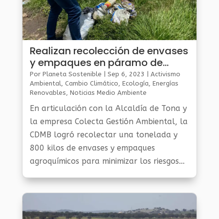
Realizan recolección de envases
y empaques en páramo de
Berlín
Por
Planeta Sostenible
|
Sep 6, 2023
|
Activismo
Ambiental
,
Cambio Climático
,
Ecología
,
Energías
Renovables
,
Noticias Medio Ambiente
En articulación con la Alcaldía de Tona y
la empresa Colecta Gestión Ambiental, la
CDMB logró recolectar una tonelada y
800 kilos de envases y empaques
agroquímicos para minimizar los riesgos
sobre la salud humana y proteger el
medio ambiente.