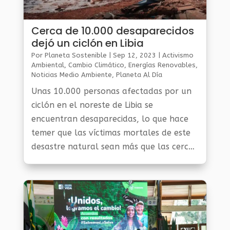
Cerca de 10.000 desaparecidos
dejó un ciclón en Libia
Por
Planeta Sostenible
|
Sep 12, 2023
|
Activismo
Ambiental
,
Cambio Climático
,
Energías Renovables
,
Noticias Medio Ambiente
,
Planeta Al Día
Unas 10.000 personas afectadas por un
ciclón en el noreste de Libia se
encuentran desaparecidas, lo que hace
temer que las víctimas mortales de este
desastre natural sean más que las cerca
de 2.400 reportadas hasta ahora por las
autoridades, según informaciones del
representante de la mayor red de
socorro del mundo.