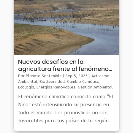
Nuevos desafíos en la
agricultura frente al fenómeno
de El Niño
Por
Planeta Sostenible
|
Sep 5, 2023
|
Activismo
Ambiental
,
Biodiversidad
,
Cambio Climático
,
Ecología
,
Energías Renovables
,
Gestión Ambiental
Y Sostenibilidad
,
Noticias Medio Ambiente
,
Planeta
El fenómeno climático conocido como “El
Al Día
,
Planeta Verde
Niño” está intensificado su presencia en
todo el mundo. Los pronósticos no son
favorables para los países de la región.