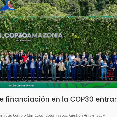
e financiación en la COP30 entra
tenible
,
Cambio Climático
,
Columnistas
,
Gestión Ambiental y