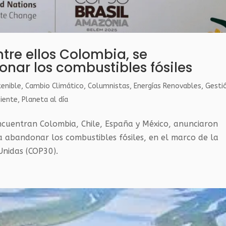
ntre ellos Colombia, se
ar los combustibles fósiles
tenible
,
Cambio Climático
,
Columnistas
,
Energías Renovables
,
Gesti
iente
,
Planeta al día
encuentran Colombia, Chile, España y México, anunciaron
a abandonar los combustibles fósiles, en el marco de la
Unidas (COP30).