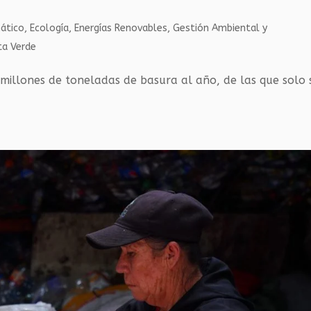
ático
,
Ecología
,
Energías Renovables
,
Gestión Ambiental y
ta Verde
millones de toneladas de basura al año, de las que solo 