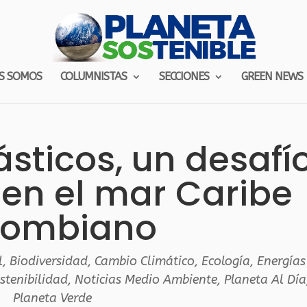
S SOMOS
COLUMNISTAS
SECCIONES
GREEN NEWS
ásticos, un desafí
en el mar Caribe
lombiano
l
,
Biodiversidad
,
Cambio Climático
,
Ecología
,
Energías
stenibilidad
,
Noticias Medio Ambiente
,
Planeta Al Día
Planeta Verde