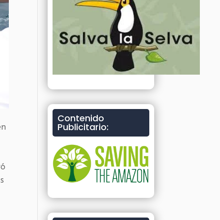
Contenido
Publicitario:
en
ró
as