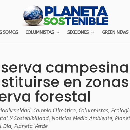
S SOMOS
COLUMNISTAS
SECCIONES
GREEN NEWS
eserva campesina
tituirse en zonas
erva forestal
iodiversidad
,
Cambio Climático
,
Columnistas
,
Ecologí
tal Y Sostenibilidad
,
Noticias Medio Ambiente
,
Plane
l Día
,
Planeta Verde