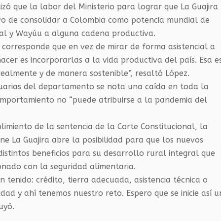
izó que la labor del Ministerio para lograr que La Guajira
vo de consolidar a Colombia como potencia mundial de
ural y Wayúu a alguna cadena productiva.
le corresponde que en vez de mirar de forma asistencial a
cer es incorporarlas a la vida productiva del país. Esa e
realmente y de manera sostenible”, resaltó López.
cuarias del departamento se nota una caída en toda la
comportamiento no “puede atribuirse a la pandemia del
imiento de la sentencia de la Corte Constitucional, la
ene La Guajira abre la posibilidad para que los nuevos
stintos beneficios para su desarrollo rural integral que
onado con la seguridad alimentaria.
 tenido: crédito, tierra adecuada, asistencia técnica o
idad y ahí tenemos nuestro reto. Espero que se inicie así u
uyó.