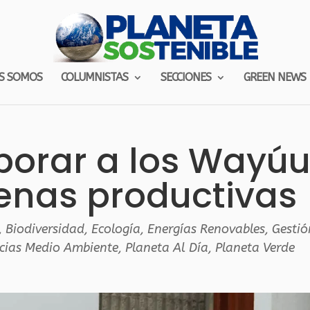
S SOMOS
COLUMNISTAS
SECCIONES
GREEN NEWS
porar a los Wayú
enas productivas
,
Biodiversidad
,
Ecología
,
Energías Renovables
,
Gestió
cias Medio Ambiente
,
Planeta Al Día
,
Planeta Verde