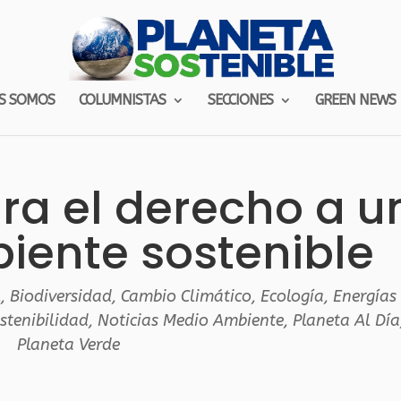
S SOMOS
COLUMNISTAS
SECCIONES
GREEN NEWS
a el derecho a u
ente sostenible
l
,
Biodiversidad
,
Cambio Climático
,
Ecología
,
Energías
stenibilidad
,
Noticias Medio Ambiente
,
Planeta Al Día
Planeta Verde