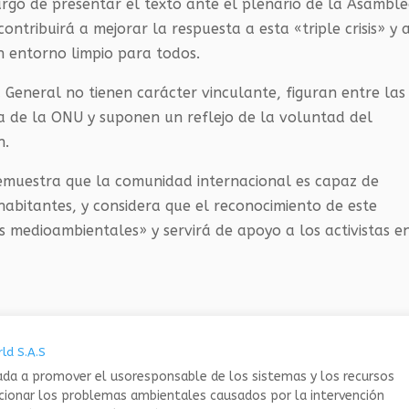
argó de presentar el texto ante el plenario de la Asambl
ntribuirá a mejorar la respuesta a esta «triple crisis» y 
un entorno limpio para todos.
General no tienen carácter vinculante, figuran entre las
a de la ONU y suponen un reflejo de la voluntad del
n.
demuestra que la comunidad internacional es capaz de
habitantes, y considera que el reconocimiento de este
as medioambientales» y servirá de apoyo a los activistas e
ld S.A.S
da a promover el usoresponsable de los sistemas y los recursos
ucionar los problemas ambientales causados por la intervención