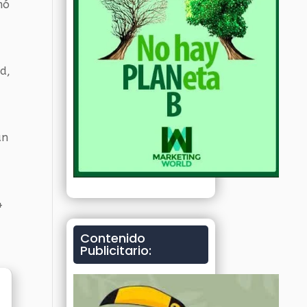
mó
ad,
ún
4
Contenido
Publicitario: