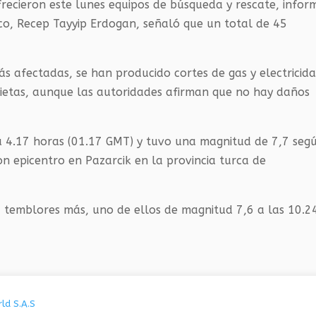
frecieron este lunes equipos de búsqueda y rescate, infor
rco, Recep Tayyip Erdogan, señaló que un total de 45
más afectadas, se han producido cortes de gas y electricid
ietas, aunque las autoridades afirman que no hay daños
la 4.17 horas (01.17 GMT) y tuvo una magnitud de 7,7 seg
on epicentro en Pazarcik en la provincia turca de
 temblores más, uno de ellos de magnitud 7,6 a las 10.2
ld S.A.S