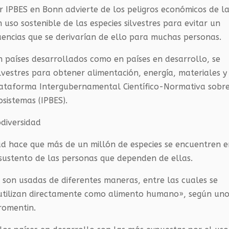
 IPBES en Bonn advierte de los peligros económicos de l
n uso sostenible de las especies silvestres para evitar un
uencias que se derivarían de ello para muchas personas.
n países desarrollados como en países en desarrollo, se
silvestres para obtener alimentación, energía, materiales y
lataforma Intergubernamental Científico-Normativa sobr
osistemas (IPBES).
odiversidad
idad hace que más de un millón de especies se encuentren 
 sustento de las personas que dependen de ellas.
s son usadas de diferentes maneras, entre las cuales se
 utilizan directamente como alimento humano», según un
romentin.