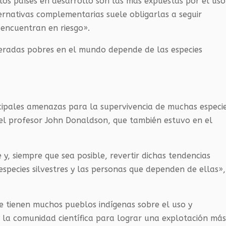
los países en desarrollo son las más expuestas por el uso
ternativas complementarias suele obligarlas a seguir
 encuentran en riesgo».
deradas pobres en el mundo depende de las especies
ncipales amenazas para la supervivencia de muchas especi
có el profesor John Donaldson, que también estuvo en el
 y, siempre que sea posible, revertir dichas tendencias
especies silvestres y las personas que dependen de ellas»,
e tienen muchos pueblos indígenas sobre el uso y
 la comunidad científica para lograr una explotación má