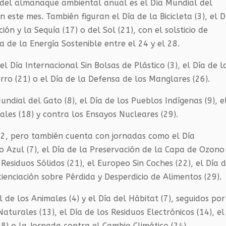
 del almanaque ambiental anual es el Día Mundial del
ste mes. También figuran el Día de la Bicicleta (3), el D
ión y la Sequía (17) o del Sol (21), con el solsticio de
 de la Energía Sostenible entre el 24 y el 28.
l Día Internacional Sin Bolsas de Plástico (3), el Día de l
erro (21) o el Día de la Defensa de los Manglares (26).
dial del Gato (8), el Día de los Pueblos Indígenas (9), e
ales (18) y contra los Ensayos Nucleares (29).
22, pero también cuenta con jornadas como el Día
lo Azul (7), el Día de la Preservación de la Capa de Ozono
s Residuos Sólidos (21), el Europeo Sin Coches (22), el Día 
ienciación sobre Pérdida y Desperdicio de Alimentos (29).
de los Animales (4) y el Día del Hábitat (7), seguidos por
aturales (13), el Día de los Residuos Electrónicos (14), el
8) o la Jornada contra el Cambio Climático (24).