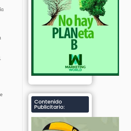
ía
a
l
de
Contenido
Publicitario: