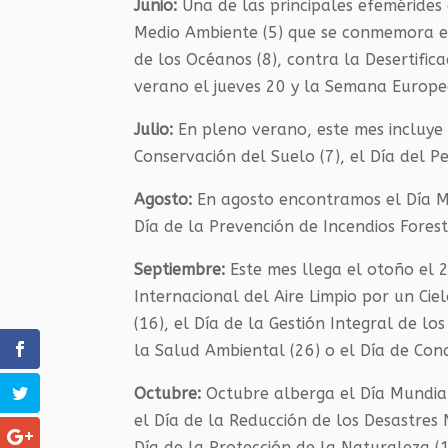
Junio:
Una de las principales efemérides
Medio Ambiente (5) que se conmemora en e
de los Océanos (8), contra la Desertificac
verano el jueves 20 y la Semana Europea
Julio:
En pleno verano, este mes incluye e
Conservación del Suelo (7), el Día del P
Agosto:
En agosto encontramos el Día Mun
Día de la Prevención de Incendios Forest
Septiembre:
Este mes llega el otoño el 
Internacional del Aire Limpio por un Cie
(16), el Día de la Gestión Integral de lo
la Salud Ambiental (26) o el Día de Conc
Octubre:
Octubre alberga el Día Mundial 
el Día de la Reducción de los Desastres N
Día de la Protección de la Naturaleza (1