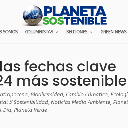
S SOMOS
COLUMNISTAS
SECCIONES
GREEN NEWS
las fechas clave
24 más sostenible
ntropoceno
,
Biodiversidad
,
Cambio Climático
,
Ecolog
tal Y Sostenibilidad
,
Noticias Medio Ambiente
,
Plane
l Día
,
Planeta Verde