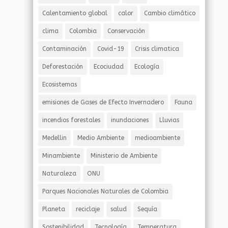
Calentamiento global
calor
Cambio climático
clima
Colombia
Conservación
Contaminación
Covid-19
Crisis climatica
Deforestación
Ecociudad
Ecología
Ecosistemas
emisiones de Gases de Efecto Invernadero
Fauna
incendios forestales
inundaciones
Lluvias
Medellin
Medio Ambiente
medioambiente
Minambiente
Ministerio de Ambiente
Naturaleza
ONU
Parques Nacionales Naturales de Colombia
Planeta
reciclaje
salud
Sequía
Sostenibilidad
Tecnología
Temperatura