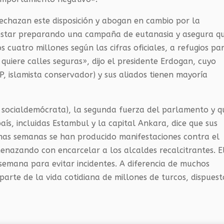
echazan este disposición y abogan en cambio por la
ga estar preparando una campaña de eutanasia y asegura q
os cuatro millones según las cifras oficiales, a refugios pa
uiere calles seguras», dijo el presidente Erdogan, cuyo
KP, islamista conservador) y sus aliados tienen mayoría
, socialdemócrata), la segunda fuerza del parlamento y q
ís, incluidas Estambul y la capital Ankara, dice que sus
timas semanas se han producido manifestaciones contra el
menazando con encarcelar a los alcaldes recalcitrantes. E
semana para evitar incidentes. A diferencia de muchos
 parte de la vida cotidiana de millones de turcos, dispuest