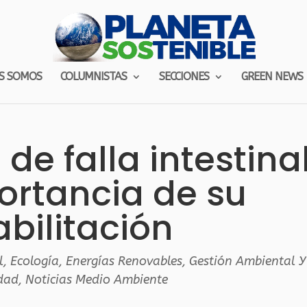
S SOMOS
COLUMNISTAS
SECCIONES
GREEN NEWS
de falla intestina
ortancia de su
abilitación
l
,
Ecología
,
Energías Renovables
,
Gestión Ambiental Y
idad
,
Noticias Medio Ambiente