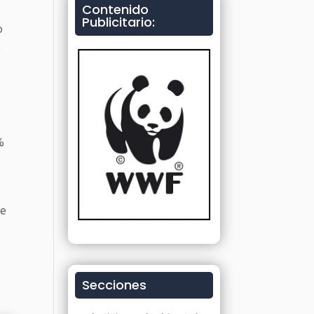
Contenido
Publicitario:
o
e
%
te
Secciones