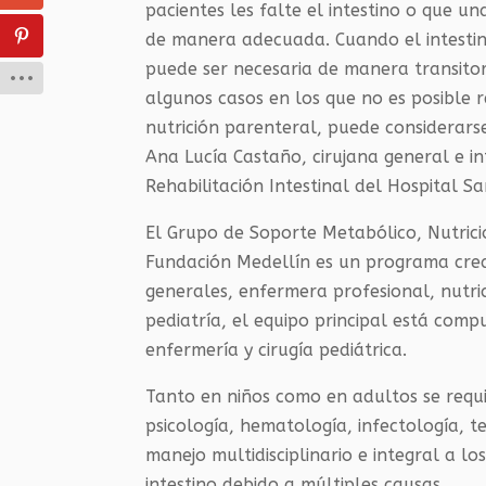
pacientes les falte el intestino o que 
de manera adecuada. Cuando el intestino
puede ser necesaria de manera transitori
algunos casos en los que no es posible re
nutrición parenteral, puede considerars
Ana Lucía Castaño, cirujana general e i
Rehabilitación Intestinal del Hospital S
El Grupo de Soporte Metabólico, Nutricio
Fundación Medellín es un programa cre
generales, enfermera profesional, nutric
pediatría, el equipo principal está compu
enfermería y cirugía pediátrica.
Tanto en niños como en adultos se requie
psicología, hematología, infectología, te
manejo multidisciplinario e integral a l
intestino debido a múltiples causas.