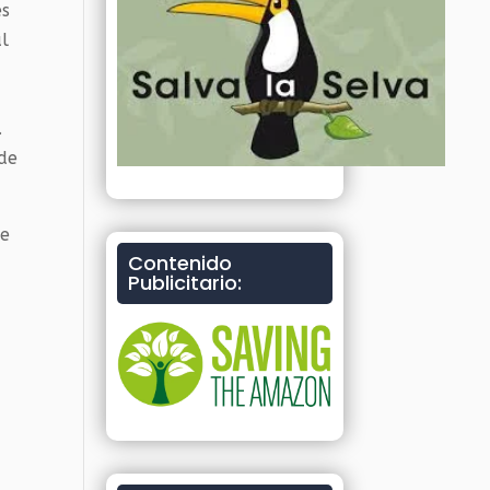
es
al
.
 de
te
Contenido
Publicitario: