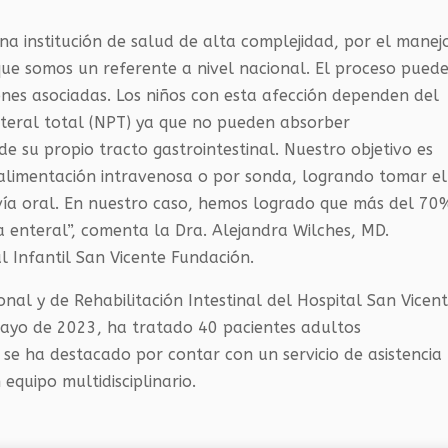
una institución de salud de alta complejidad, por el manej
o que somos un referente a nivel nacional. El proceso pued
nes asociadas. Los niños con esta afección dependen del
nteral total (NPT) ya que no pueden absorber
e su propio tracto gastrointestinal. Nuestro objetivo es
r alimentación intravenosa o por sonda, logrando tomar el
 vía oral. En nuestro caso, hemos logrado que más del 70
 enteral”, comenta la Dra. Alejandra Wilches, MD.
l Infantil San Vicente Fundación.
nal y de Rehabilitación Intestinal del Hospital San Vicen
mayo de 2023, ha tratado 40 pacientes adultos
 se ha destacado por contar con un servicio de asistencia
equipo multidisciplinario.