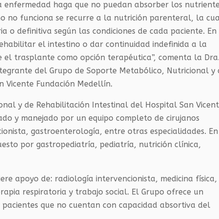
una enfermedad haga que no puedan absorber los nutrient
 no funciona se recurre a la nutrición parenteral, la cu
a o definitiva según las condiciones de cada paciente. En
habilitar el intestino o dar continuidad indefinida a la
e el trasplante como opción terapéutica”, comenta la Dra
ntegrante del Grupo de Soporte Metabólico, Nutricional y
an Vicente Fundación Medellín.
nal y de Rehabilitación Intestinal del Hospital San Vicen
ado y manejado por un equipo completo de cirujanos
ionista, gastroenterología, entre otras especialidades. En
esto por gastropediatría, pediatría, nutrición clínica,
re apoyo de: radiología intervencionista, medicina física,
rapia respiratoria y trabajo social. El Grupo ofrece un
os pacientes que no cuentan con capacidad absortiva del