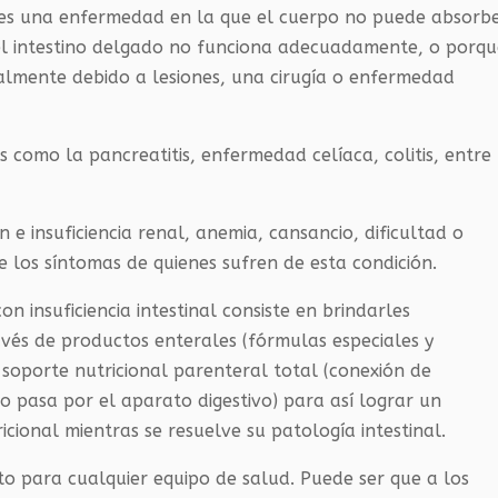
to es una enfermedad en la que el cuerpo no puede absorb
e el intestino delgado no funciona adecuadamente, o porq
almente debido a lesiones, una cirugía o enfermedad
como la pancreatitis, enfermedad celíaca, colitis, entre
n e insuficiencia renal, anemia, cansancio, dificultad o
e los síntomas de quienes sufren de esta condición.
n insuficiencia intestinal consiste en brindarles
avés de productos enterales (fórmulas especiales y
soporte nutricional parenteral total (conexión de
o pasa por el aparato digestivo) para así lograr un
cional mientras se resuelve su patología intestinal.
to para cualquier equipo de salud. Puede ser que a los