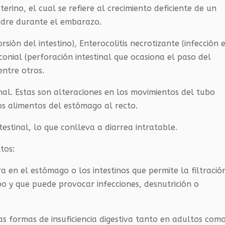
erino, el cual se refiere al crecimiento deficiente de un
adre durante el embarazo.
sión del intestino), Enterocolitis necrotizante (infección 
econial (perforación intestinal que ocasiona el paso del
entre otros.
nal. Estas son alteraciones en los movimientos del tubo
los alimentos del estómago al recto.
estinal, lo que conlleva a diarrea intratable.
tos:
ra en el estómago o los intestinos que permite la filtració
po y que puede provocar infecciones, desnutrición o
as formas de insuficiencia digestiva tanto en adultos com