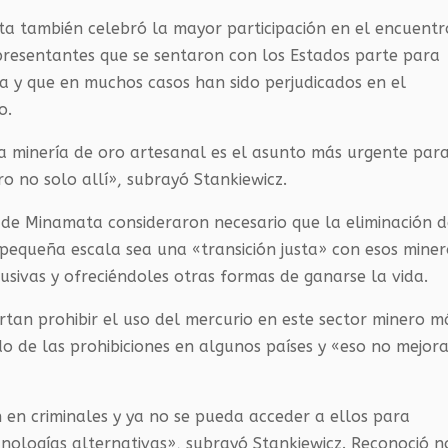
ta también celebró la mayor participación en el encuentr
presentantes que se sentaron con los Estados parte para
ia y que en muchos casos han sido perjudicados en el
o.
la minería de oro artesanal es el asunto más urgente par
o no solo allí», subrayó Stankiewicz.
o de Minamata consideraron necesario que la eliminación d
 pequeña escala sea una «transición justa» con esos miner
usivas y ofreciéndoles otras formas de ganarse la vida.
rtan prohibir el uso del mercurio en este sector minero m
do de las prohibiciones en algunos países y «eso no mejor
n en criminales y ya no se pueda acceder a ellos para
cnologías alternativas», subrayó Stankiewicz. Reconoció n