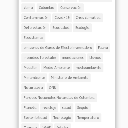
clima
Colombia
Conservación
Contaminación
Covid-19
Crisis climatica
Deforestación
Ecociudad
Ecología
Ecosistemas
emisiones de Gases de Efecto Invernadero
Fauna
incendios forestales
inundaciones
Lluvias
Medellin
Medio Ambiente
medioambiente
Minambiente
Ministerio de Ambiente
Naturaleza
ONU
Parques Nacionales Naturales de Colombia
Planeta
reciclaje
salud
Sequía
Sostenibilidad
Tecnología
Temperatura
Turismo
WWF
árboles