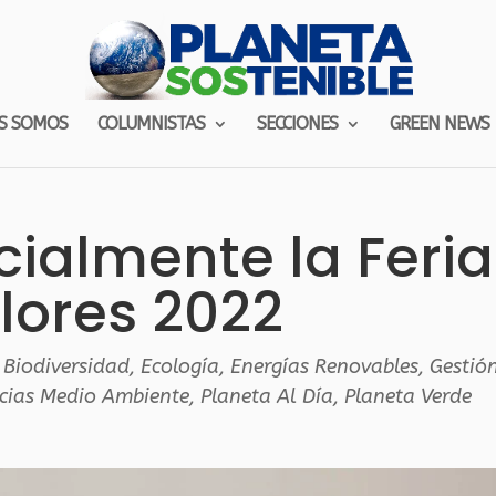
S SOMOS
COLUMNISTAS
SECCIONES
GREEN NEWS
icialmente la Feria
lores 2022
,
Biodiversidad
,
Ecología
,
Energías Renovables
,
Gestió
cias Medio Ambiente
,
Planeta Al Día
,
Planeta Verde