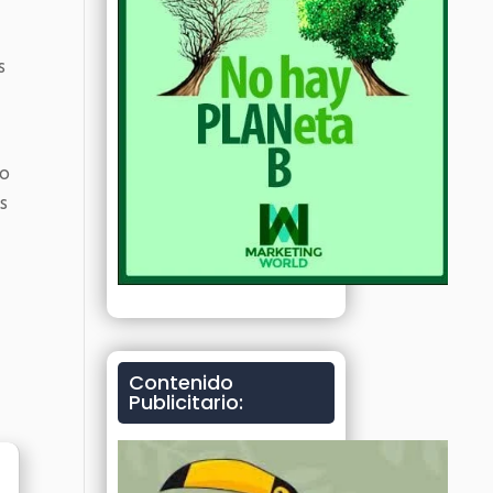
s
io
s
Contenido
Publicitario: