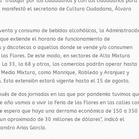
a trabajar por los ciudadanos y con los ciudadanos para
, manifestó el secretario de Cultura Ciudadana, Álvaro
venta y consumo de bebidas alcohólicas, la Administració
2 que extiende el horario de funcionamiento de
s y discotecas o aquellos donde se vende y/o consumen
 las Flores. De este modo, en sectores de Alta Mixtura
 La 33, la 68 y otros, los comercios podrán operar hasta
e Media Mixtura, como Manrique, Robledo y Aranjuez y
. Esta extensión estará vigente hasta el 15 de agosto.
espués de dos jornadas en las que por pandemia tuvimos qu
e año vamos a vivir la Feria de las Flores en las calles co
. Se espera que haya una derrama económica de 150 a 350
n un aproximado de 30 millones de dólares”, indicó el
jandro Arias García.