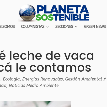
S SOMOS
COLUMNISTAS
SECCIONES
GREEN NEWS
é leche de vaca
Acá le contamos
l
,
Ecología
,
Energías Renovables
,
Gestión Ambiental Y
idad
,
Noticias Medio Ambiente