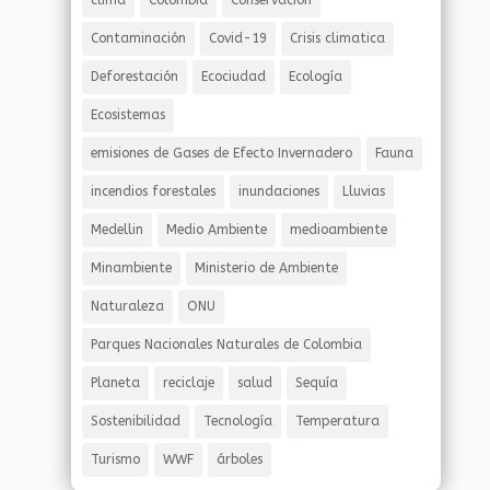
clima
Colombia
Conservación
Contaminación
Covid-19
Crisis climatica
Deforestación
Ecociudad
Ecología
Ecosistemas
emisiones de Gases de Efecto Invernadero
Fauna
incendios forestales
inundaciones
Lluvias
Medellin
Medio Ambiente
medioambiente
Minambiente
Ministerio de Ambiente
Naturaleza
ONU
Parques Nacionales Naturales de Colombia
Planeta
reciclaje
salud
Sequía
Sostenibilidad
Tecnología
Temperatura
Turismo
WWF
árboles