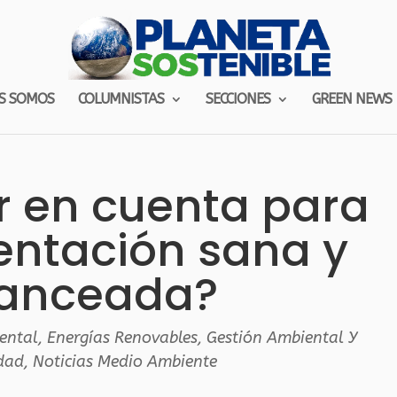
S SOMOS
COLUMNISTAS
SECCIONES
GREEN NEWS
r en cuenta para
entación sana y
anceada?
ental
,
Energías Renovables
,
Gestión Ambiental Y
idad
,
Noticias Medio Ambiente