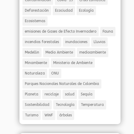
Contaminación
Covid-19
Crisis climatica
Deforestación
Ecociudad
Ecología
Ecosistemas
emisiones de Gases de Efecto Invernadero
Fauna
incendios forestales
inundaciones
Lluvias
Medellin
Medio Ambiente
medioambiente
Minambiente
Ministerio de Ambiente
Naturaleza
ONU
Parques Nacionales Naturales de Colombia
Planeta
reciclaje
salud
Sequía
Sostenibilidad
Tecnología
Temperatura
Turismo
WWF
árboles