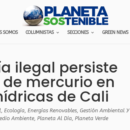
S SOMOS
COLUMNISTAS
SECCIONES
GREEN NEWS
a ilegal persiste
de mercurio en
hídricas de Cali
l
,
Ecología
,
Energías Renovables
,
Gestión Ambiental Y
Medio Ambiente
,
Planeta Al Día
,
Planeta Verde