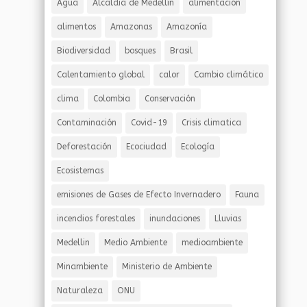
Agua
Alcaldia de Medellín
alimentación
alimentos
Amazonas
Amazonía
Biodiversidad
bosques
Brasil
Calentamiento global
calor
Cambio climático
clima
Colombia
Conservación
Contaminación
Covid-19
Crisis climatica
Deforestación
Ecociudad
Ecología
Ecosistemas
emisiones de Gases de Efecto Invernadero
Fauna
incendios forestales
inundaciones
Lluvias
Medellin
Medio Ambiente
medioambiente
Minambiente
Ministerio de Ambiente
Naturaleza
ONU