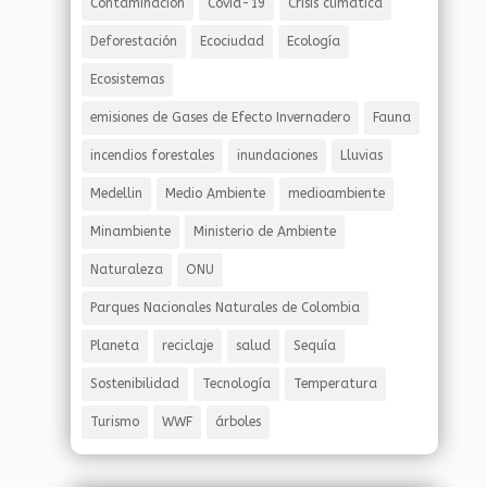
Contaminación
Covid-19
Crisis climatica
Deforestación
Ecociudad
Ecología
Ecosistemas
emisiones de Gases de Efecto Invernadero
Fauna
incendios forestales
inundaciones
Lluvias
Medellin
Medio Ambiente
medioambiente
Minambiente
Ministerio de Ambiente
Naturaleza
ONU
Parques Nacionales Naturales de Colombia
Planeta
reciclaje
salud
Sequía
Sostenibilidad
Tecnología
Temperatura
Turismo
WWF
árboles