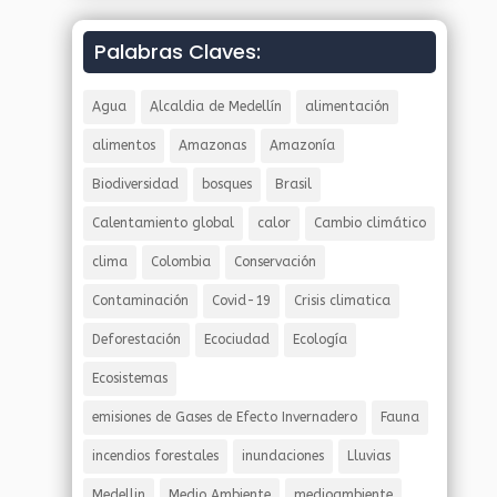
Palabras Claves:
Agua
Alcaldia de Medellín
alimentación
alimentos
Amazonas
Amazonía
Biodiversidad
bosques
Brasil
Calentamiento global
calor
Cambio climático
clima
Colombia
Conservación
Contaminación
Covid-19
Crisis climatica
Deforestación
Ecociudad
Ecología
Ecosistemas
emisiones de Gases de Efecto Invernadero
Fauna
incendios forestales
inundaciones
Lluvias
Medellin
Medio Ambiente
medioambiente