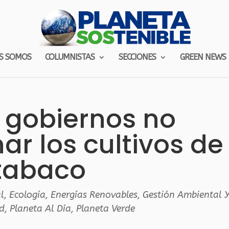
S SOMOS
COLUMNISTAS
SECCIONES
GREEN NEWS
 gobiernos no
r los cultivos de
tabaco
l
,
Ecología
,
Energías Renovables
,
Gestión Ambiental 
ad
,
Planeta Al Día
,
Planeta Verde