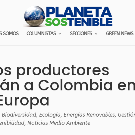
S SOMOS
COLUMNISTAS
SECCIONES
GREEN NEWS
s productores
rán a Colombia e
Europa
,
Biodiversidad
,
Ecología
,
Energías Renovables
,
Gestió
enibilidad
,
Noticias Medio Ambiente