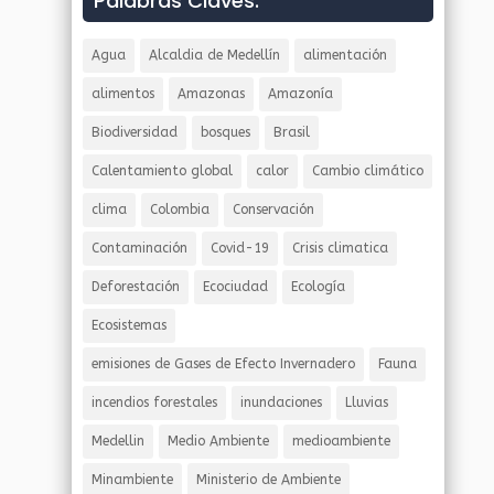
Palabras Claves:
Agua
Alcaldia de Medellín
alimentación
alimentos
Amazonas
Amazonía
Biodiversidad
bosques
Brasil
Calentamiento global
calor
Cambio climático
clima
Colombia
Conservación
Contaminación
Covid-19
Crisis climatica
Deforestación
Ecociudad
Ecología
Ecosistemas
emisiones de Gases de Efecto Invernadero
Fauna
incendios forestales
inundaciones
Lluvias
Medellin
Medio Ambiente
medioambiente
Minambiente
Ministerio de Ambiente