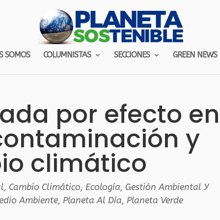
S SOMOS
COLUMNISTAS
SECCIONES
GREEN NEWS
ada por efecto en
contaminación y
o climático
l
,
Cambio Climático
,
Ecología
,
Gestión Ambiental Y
Medio Ambiente
,
Planeta Al Día
,
Planeta Verde