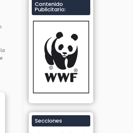
e
Contenido
Publicitario:
n
 la
ue
Secciones