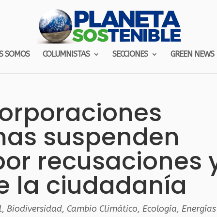
S SOMOS
COLUMNISTAS
SECCIONES
GREEN NEWS
orporaciones
as suspenden
por recusaciones 
e la ciudadanía
l
,
Biodiversidad
,
Cambio Climático
,
Ecología
,
Energías