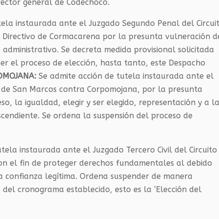
rector general de Codechocó.
tela instaurada ante el Juzgado Segundo Penal del Circui
jo Directivo de Cormacarena por la presunta vulneración d
dministrativo. Se decreta medida provisional solicitada
er el proceso de elección, hasta tanto, este Despacho
OMOJANA:
Se admite acción de tutela instaurada ante el
o de San Marcos contra Corpomojana, por la presunta
o, la igualdad, elegir y ser elegido, representación y a l
escendiente. Se ordena la suspensión del proceso de
tela instaurada ante el Juzgado Tercero Civil del Circuito
con el fin de proteger derechos fundamentales al debido
 la confianza legítima. Ordena suspender de manera
 del cronograma establecido, esto es la ‘Elección del