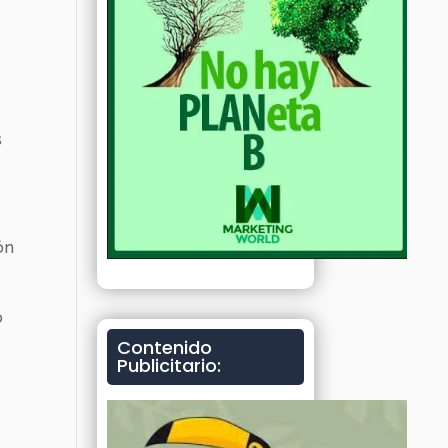
s
a
ón
o
Contenido
Publicitario: