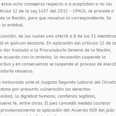
 estos ocho consejeros respecto a si aceptaban o no las
rtículo 12 de la Ley 1437 del 2012 – CPACA, se procede a
de la Nación, para que resuelva lo correspondiente. Se
 la entidad.
ecusación, de los cuales uno afectó a 8 de los 11 miembro
tó el quórum decisorio. En aplicación del artículo 12 de l
a dar traslado a la Procuraduría General de la Nación,
e acuerdo con lo anterior, la recusación suspende la
ectivo y en consecuencia se suspende el proceso de elecci
raduría resuelva.
a instaurada ante el Juzgado Segundo Laboral del Circuit
adano por presunta vulneración los derechos
ualdad, la dignidad humana, confianza legítima,
 buena fe, entre otras. El juez concedió medida cautelar
 provisionalmente la aplicación del Acuerdo 009 del julio