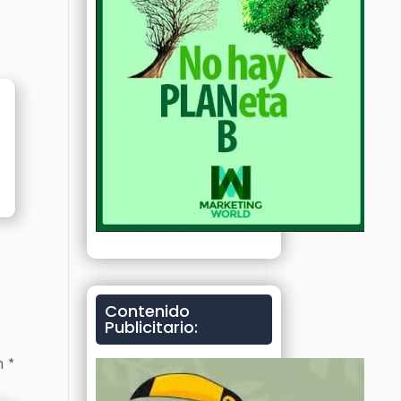
Contenido
Publicitario:
on
*