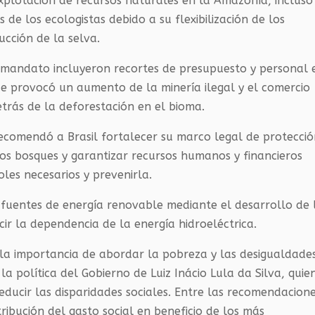
xplotación de recursos naturales en la Amazonía, incluso
s de los ecologistas debido a su flexibilización de los
ucción de la selva.
 mandato incluyeron recortes de presupuesto y personal 
ue provocó un aumento de la minería ilegal y el comercio
detrás de la deforestación en el bioma.
recomendó a Brasil fortalecer su marco legal de protecci
los bosques y garantizar recursos humanos y financieros
les necesarios y prevenirla.
s fuentes de energía renovable mediante el desarrollo de 
ucir la dependencia de la energía hidroeléctrica.
 la importancia de abordar la pobreza y las desigualdade
 la política del Gobierno de Luiz Inácio Lula da Silva, quie
ucir las disparidades sociales. Entre las recomendacion
tribución del gasto social en beneficio de los más