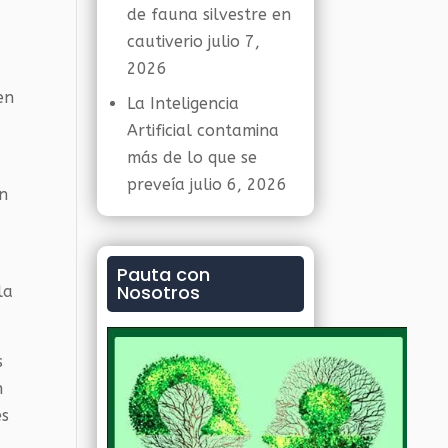
de fauna silvestre en
cautiverio
julio 7,
2026
en
La Inteligencia
Artificial contamina
más de lo que se
preveía
julio 6, 2026
ón
Pauta con
Nosotros
la
s
n
es