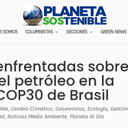
S SOMOS
COLUMNISTAS
SECCIONES
GREEN NEWS
enfrentadas sobr
el petróleo en la
OP30 de Brasil
ible
,
Cambio Climático
,
Columnistas
,
Ecología
,
Gestió
ad
,
Noticias Medio Ambiente
,
Planeta Al Día