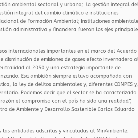
estión ambiental sectorial y urbana; la gestión integral de
estión integral del cambio climático e instituciones
acional de Formación Ambiental; instituciones ambiental
estión administrativa y financiera fueron los ejes principal
os internacionales importantes en el marco del Acuerdo
de disminución de emisiones de gases efecto invernadero a
utralidad al 2050 y una estrategia importante de
vanzando. Esa ambición siempre estuvo acompañada con
ática, la ley de delitos ambientales y, diferentes
CONPES
y
erritorio. Podemos decir que el sector se ha caracterizado
 razón el compromiso con el país ha sido una realidad”,
stro de Ambiente y Desarrollo Sostenible Carlos Eduardo
s las entidades adscritas y vinculadas al MinAmbiente: