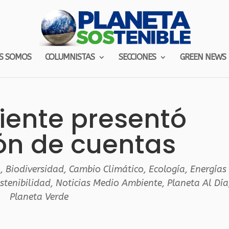
S SOMOS
COLUMNISTAS
SECCIONES
GREEN NEWS
ente presentó
ón de cuentas
l
,
Biodiversidad
,
Cambio Climático
,
Ecología
,
Energías
stenibilidad
,
Noticias Medio Ambiente
,
Planeta Al Día
Planeta Verde