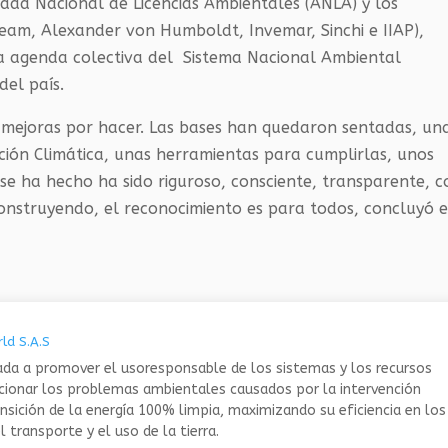
dad Nacional de Licencias Ambientales (
ANLA
) y los
Ideam, Alexander von Humboldt, Invemar, Sinchi e IIAP),
la agenda colectiva del Sistema Nacional Ambiental
del país.
 mejoras por hacer. Las bases han quedaron sentadas, un
ción Climática, unas herramientas para cumplirlas, unos
 se ha hecho ha sido riguroso, consciente, transparente, c
construyendo, el reconocimiento es para todos, concluyó e
ld S.A.S
da a promover el usoresponsable de los sistemas y los recursos
ucionar los problemas ambientales causados por la intervención
nsición de la energía 100% limpia, maximizando su eficiencia en los
 transporte y el uso de la tierra.