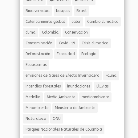
alimentos
Amazonas
Amazonía
Biodiversidad
bosques
Brasil
Calentamiento global
calor
Cambio climático
clima
Colombia
Conservación
Contaminación
Covid-19
Crisis climatica
Deforestación
Ecociudad
Ecología
Ecosistemas
emisiones de Gases de Efecto Invernadero
Fauna
incendios forestales
inundaciones
Lluvias
Medellin
Medio Ambiente
medioambiente
Minambiente
Ministerio de Ambiente
Naturaleza
ONU
Parques Nacionales Naturales de Colombia