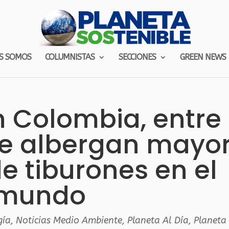
S SOMOS
COLUMNISTAS
SECCIONES
GREEN NEWS
n Colombia, entre
que albergan mayo
e tiburones en el
mundo
gía
,
Noticias Medio Ambiente
,
Planeta Al Día
,
Planeta