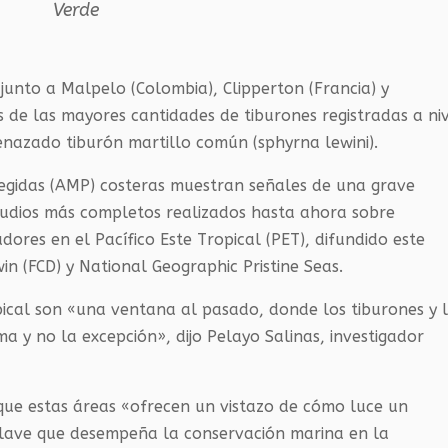
Verde
junto a Malpelo (Colombia), Clipperton (Francia) y
s de las mayores cantidades de tiburones registradas a ni
enazado tiburón martillo común (sphyrna lewini).
tegidas (AMP) costeras muestran señales de una grave
studios más completos realizados hasta ahora sobre
ores en el Pacífico Este Tropical (PET), difundido este
n (FCD) y National Geographic Pristine Seas.
opical son «una ventana al pasado, donde los tiburones y 
 y no la excepción», dijo Pelayo Salinas, investigador
 que estas áreas «ofrecen un vistazo de cómo luce un
clave que desempeña la conservación marina en la