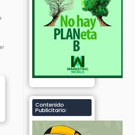
a
er
Contenido
Publicitario: