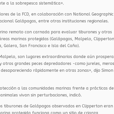
nte a la sobrepesca sistemática».
adores de la FCD, en colaboración con National Geographic
acional Galápagos, entre otras instituciones regionales.
arino remoto con carnada para evaluar tiburones y otros
reas marinas protegidas (Galápagos, Malpelo, Clipperton
a, Galera, San Francisco e Isla del Caño).
 Malpelo, son lugares extraordinarios donde aún prosper
 y otros grandes peces depredadores -como jureles, meros
n desapareciendo rápidamente en otras zonas», dijo Simon
otección a las comunidades marinas frente a prácticas de
 animales vivan sin perturbaciones, indicó.
los tiburones de Galápagos observados en Clipperton eran
marina protegida funciona como un sitio de crianza