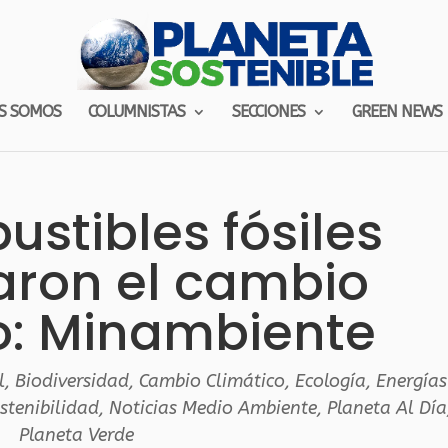
S SOMOS
COLUMNISTAS
SECCIONES
GREEN NEWS
stibles fósiles
aron el cambio
o: Minambiente
l
,
Biodiversidad
,
Cambio Climático
,
Ecología
,
Energías
stenibilidad
,
Noticias Medio Ambiente
,
Planeta Al Día
Planeta Verde