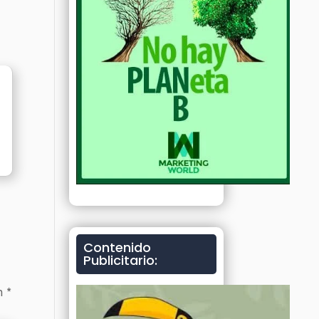
Contenido
Publicitario:
on
*