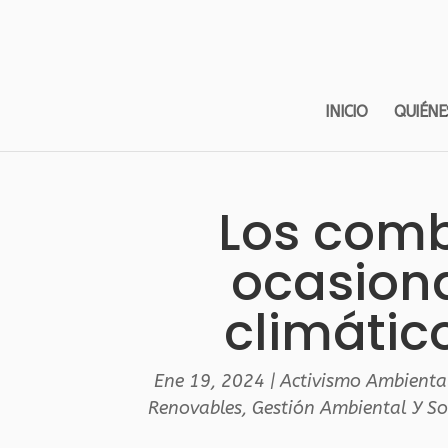
INICIO
QUIÉNE
Los combu
ocasion
climátic
Ene 19, 2024
|
Activismo Ambienta
Renovables
,
Gestión Ambiental Y So