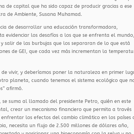
 de capital que ha sido capaz de producir gracias a ese
istra de Ambiente, Susana Muhamad.
ncia de desarrollar una educación transformadora,
a evidenciar los desafíos a los que se enfrenta el mundo
y salir de las burbujas que los separaran de lo que está
siones de
GEI
, que cada vez más incrementan la temperatu
 de vivir, y deberíamos poner la naturaleza en primer lug
 otro planeta, cuando tenemos el sistema ecológico que n
s” afirmó.
 se suma al llamado del presidente Petro, quién en este
al, crear un mecanismo financiero que permita a través
 enfrentar los efectos del cambio climático en los países 
ia, necesita un flujo de 2.500 millones de dólares año,
eforestado y posicionar una bioeconomía con la selva y no