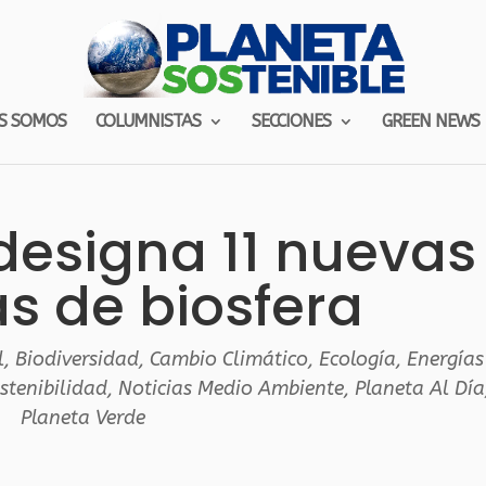
S SOMOS
COLUMNISTAS
SECCIONES
GREEN NEWS
designa 11 nuevas
s de biosfera
l
,
Biodiversidad
,
Cambio Climático
,
Ecología
,
Energías
stenibilidad
,
Noticias Medio Ambiente
,
Planeta Al Día
Planeta Verde