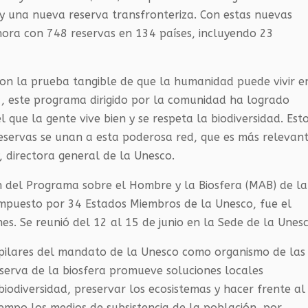
 y una nueva reserva transfronteriza. Con estas nuevas
hora con 748 reservas en 134 países, incluyendo 23
son la prueba tangible de que la humanidad puede vivir e
1, este programa dirigido por la comunidad ha logrado
que la gente vive bien y se respeta la biodiversidad. Est
servas se unan a esta poderosa red, que es más relevan
 directora general de la Unesco.
n del Programa sobre el Hombre y la Biosfera (MAB) de la
mpuesto por 34 Estados Miembros de la Unesco, fue el
es. Se reunió del 12 al 15 de junio en la Sede de la Unesc
s pilares del mandato de la Unesco como organismo de las
eserva de la biosfera promueve soluciones locales
biodiversidad, preservar los ecosistemas y hacer frente al
empo los medios de subsistencia de la población, por