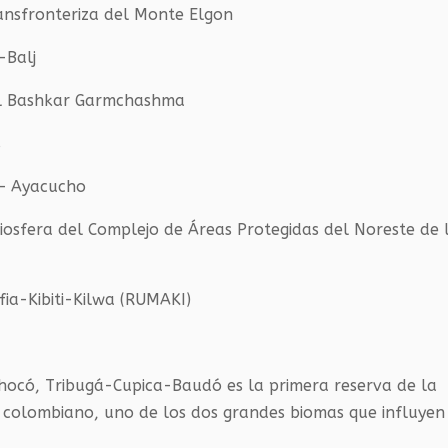
ansfronteriza del Monte Elgon
-Balj
ral Bashkar Garmchashma
s
 – Ayacucho
iosfera del Complejo de Áreas Protegidas del Noreste de 
fia-Kibiti-Kilwa (RUMAKI)
Chocó, Tribugá-Cupica-Baudó es la primera reserva de la
co colombiano, uno de los dos grandes biomas que influyen