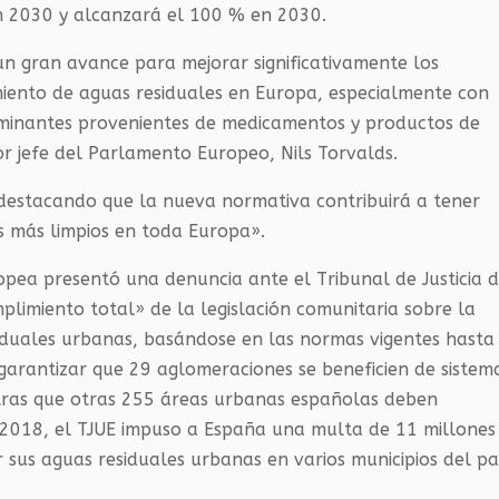
 2030 y alcanzará el 100 % en 2030.
n gran avance para mejorar significativamente los
miento de aguas residuales en Europa, especialmente con
aminantes provenientes de medicamentos y productos de
r jefe del Parlamento Europeo, Nils Torvalds.
 destacando que la nueva normativa contribuirá a tener
s más limpios en toda Europa».
opea presentó una denuncia ante el Tribunal de Justicia 
plimiento total» de la legislación comunitaria sobre la
siduales urbanas, basándose en las normas vigentes hasta
 garantizar que 29 aglomeraciones se beneficien de sistem
tras que otras 255 áreas urbanas españolas deben
n 2018, el TJUE impuso a España una multa de 11 millones
 sus aguas residuales urbanas en varios municipios del pa