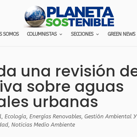
S SOMOS
COLUMNISTAS
SECCIONES
GREEN NEWS
da una revisión d
iva sobre aguas
ales urbanas
l
,
Ecología
,
Energías Renovables
,
Gestión Ambiental Y
idad
,
Noticias Medio Ambiente