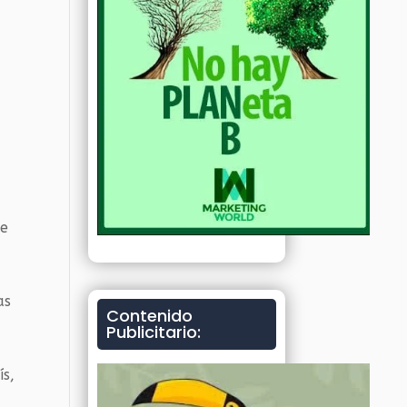
de
as
Contenido
Publicitario:
ís,