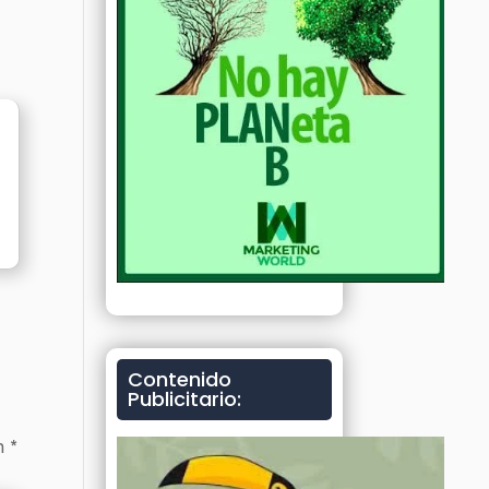
Contenido
Publicitario:
on
*