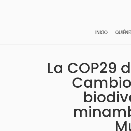
INICIO
QUIÉNE
La COP29 d
Cambio 
biodiv
minamb
M