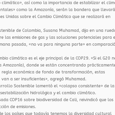
 climático», así como la importancia de estabilizar el cli
entales» como la Amazonía, serán la bandera que llevar
es Unidas sobre el Cambio Climático que se realizará en
ostenible de Colombia, Susana Muhamad, dijo en una rued
e las emisiones de gas y las soluciones potenciales para 
emana pasada, «no va para ninguna parte» en comparaci
bio climático es el eje principal de la COP29. «Si el G20 n
 la Amazonía), donde se están concentrando prácticament
na regla económica de fondo de transformación, estos
d van a ser insuficientes», agregó Muhamad.
arrollo Sostenible lamentó el «colapso consistente» de la
estabilización hidrológica y el cambio climático.
sada COP16 sobre biodiversidad de Cali, reivindicó que los
ción de emisiones.
de los países que todavía tenemos la diversidad cultural