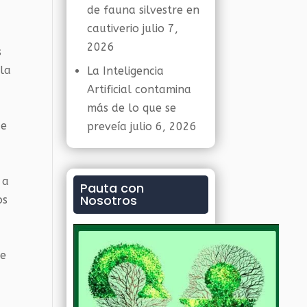
de fauna silvestre en
cautiverio
julio 7,
2026
s
gla
La Inteligencia
Artificial contamina
más de lo que se
ue
preveía
julio 6, 2026
 a
Pauta con
Nosotros
os
de