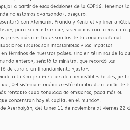
mpujar a partir de esas decisiones de la COP16, tenemos la
donde no estamos avanzando», aseguró.
entará con Alemania, Francia y Kenia el «primer análisi
leza», para «demostrar que, si seguimos con la misma re
os países más afectados son los de la zona ecuatorial.
tuaciones fiscales son insostenibles y los impactos
 en términos de nuestros países, sino en términos de lo q
mundo entero», señaló la ministra, que recordó las
P16 de cara a un financiamiento «justo».
do a la «no proliferación de combustibles fósiles, junto
amad, «el sistema económico está alambrado a partir de l
 más rentable cada tonelada de emisiones, paga más el
 que concentran hoy el capital en el mundo».
de Azerbaiyán, del lunes 11 de noviembre al viernes 22 