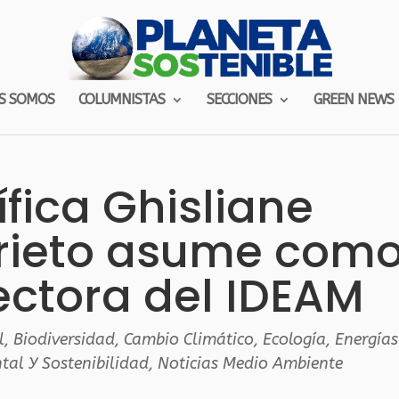
S SOMOS
COLUMNISTAS
SECCIONES
GREEN NEWS
ífica Ghisliane
Prieto asume com
ectora del IDEAM
l
,
Biodiversidad
,
Cambio Climático
,
Ecología
,
Energías
tal Y Sostenibilidad
,
Noticias Medio Ambiente