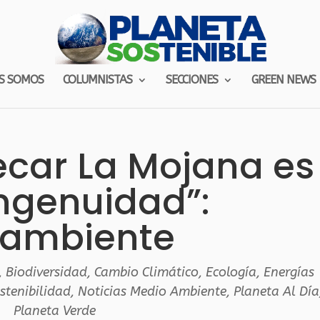
S SOMOS
COLUMNISTAS
SECCIONES
GREEN NEWS
ecar La Mojana es
ngenuidad”:
ambiente
,
Biodiversidad
,
Cambio Climático
,
Ecología
,
Energías
stenibilidad
,
Noticias Medio Ambiente
,
Planeta Al Día
Planeta Verde