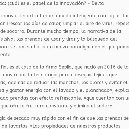
e innovación articulan una moda inteligente con capacida
r frescor los días de calor, limpiar el aire de virus, repel
s de socorro. Durante mucho tiempo, la narrativa de la
lsiva, las prendas de usar y tirar y la búsqueda del
Ahora se camina hacia un nuevo paradigma en el que prim
iente.
ía, es el caso de la firma Sepiia, que nació en 2016 de la
 apostó por la tecnología para conseguir tejidos que
as, además de reducir las manchas, los olores y evitar el
ua y gastar energía con el lavado y el planchado», explic
reado prendas con efecto refrescante, «que cuentan con u
que ofrece frescura constante y elimina el sudor».
ía de secado muy rápido con el fin de que las prendas se
 de lavarlas. «Las propiedades de nuestros productos