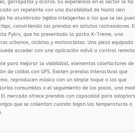
es, garrapatas y ácaros. Su experiencia en el sector le ha
licado un repelente con una durabilidad de hasta cien
a ha alumbrado tejidos inteligentes a los que se les pue
chips, convirtiendo las prendas en astutos rastreadores. E
ola Pykrs, que ha presentado la parka X-Treme, una
ros urbanos, ciclistas y motociclistas. Una pieza equipada
 puede acceder con una aplicación móvil o control remoto
te para mejorar la visibilidad, elementos calefactores de
ión de caídas con GPS. Existen prendas interactivas que
imo, reproducen música con un simple toque o las que
alorías consumidas o el seguimiento de los pasos, una mo
r. El mercado ofrece prendas con capacidad para adaptar
abrigos que se calientan cuando bajan las temperaturas o
.