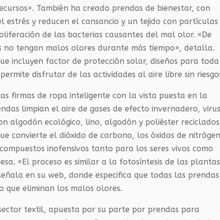
ecursos». También ha creado prendas de bienestar, con
l estrés y reducen el cansancio y un tejido con partículas
liferación de las bacterias causantes del mal olor. «De
s no tengan malos olores durante más tiempo», detalla.
ue incluyen factor de protección solar, diseños para toda
ermite disfrutar de las actividades al aire libre sin riesgo
s firmas de ropa inteligente con la vista puesta en la
endas limpian el aire de gases de efecto invernadero, virus
on algodón ecológico, lino, algodón y poliéster reciclados
e convierte el dióxido de carbono, los óxidos de nitróge
 compuestos inofensivos tanto para los seres vivos como
sa. «El proceso es similar a la fotosíntesis de las plantas
 señala en su web, donde especifica que todas las prendas
lo que eliminan los malos olores.
sector textil, apuesta por su parte por prendas para