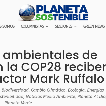
S SOMOS
COLUMNISTAS
SECCIONES
GREEN NEWS
s ambientales de
 la COP28 recibe
ctor Mark Ruffalo
,
Biodiversidad
,
Cambio Climático
,
Ecología
,
Energías
stenibilidad
,
Noticias Medio Ambiente
,
Planeta Al Día
Planeta Verde