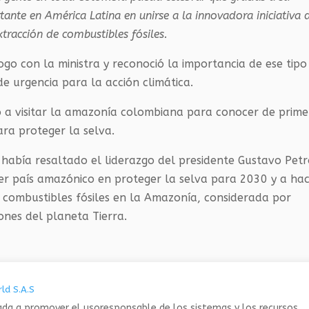
ante en América Latina en unirse a la innovadora iniciativa 
xtracción de combustibles fósiles.
logo con la ministra y reconoció la importancia de ese tipo
e urgencia para la acción climática.
o a visitar la amazonía colombiana para conocer de prim
ra proteger la selva.
había resaltado el liderazgo del presidente Gustavo Petr
er país amazónico en proteger la selva para 2030 y a ha
 combustibles fósiles en la Amazonía, considerada por
nes del planeta Tierra.
ld S.A.S
da a promover el usoresponsable de los sistemas y los recursos