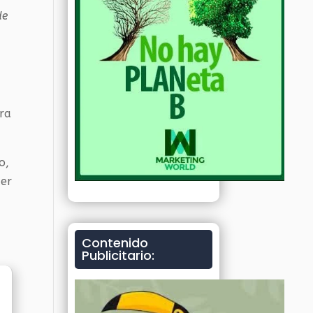
de
era
o,
cer
Contenido
Publicitario: