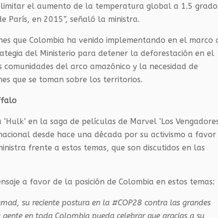
imitar el aumento de la temperatura global a 1.5 grado
 París, en 2015”, señaló la ministra.
nes que Colombia ha venido implementando en el marco 
ategia del Ministerio para detener la deforestación en el
as comunidades del arco amazónico y la necesidad de
nes que se toman sobre los territorios.
ffalo
a ‘Hulk’ en la saga de películas de Marvel ‘Los Vengadores
rnacional desde hace una década por su activismo a favor
ministra frente a estos temas, que son discutidos en las
saje a favor de la posición de Colombia en estos temas:
d, su reciente postura en la #COP28 contra las grandes
a gente en toda Colombia pueda celebrar que gracias a su