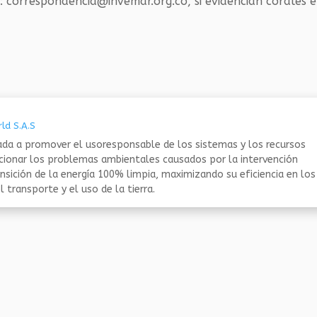
o: correspondencia@invemar.org.co, si evidencian corales 
ld S.A.S
da a promover el usoresponsable de los sistemas y los recursos
ucionar los problemas ambientales causados por la intervención
nsición de la energía 100% limpia, maximizando su eficiencia en los
 transporte y el uso de la tierra.