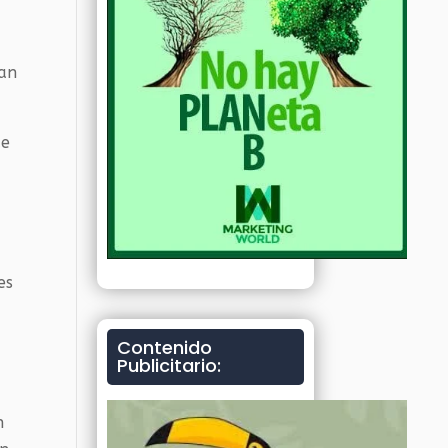
man
de
es
Contenido
Publicitario:
n