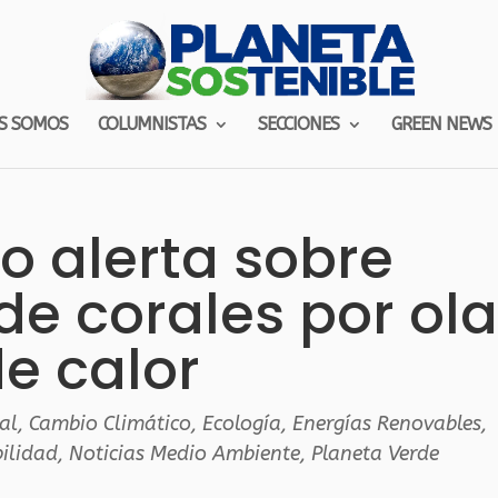
S SOMOS
COLUMNISTAS
SECCIONES
GREEN NEWS
o alerta sobre
de corales por ola
e calor
al
,
Cambio Climático
,
Ecología
,
Energías Renovables
,
bilidad
,
Noticias Medio Ambiente
,
Planeta Verde