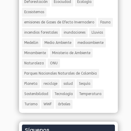
Deforestación
Ecociudad
Ecología
Ecosistemas
emisiones de Gases de Efecto Invernadero
Fauna
incendios forestales
inundaciones
Lluvias
Medellin
Medio Ambiente
medioambiente
Minambiente
Ministerio de Ambiente
Naturaleza
ONU
Parques Nacionales Naturales de Colombia
Planeta
reciclaje
salud
Sequía
Sostenibilidad
Tecnología
Temperatura
Turismo
WWF
árboles
Síguenos