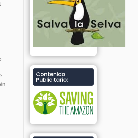
l
o
Contenido
e
Publicitario:
sin