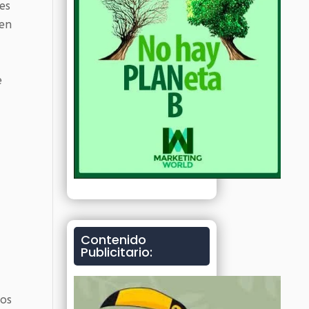
es
den
e
Contenido
Publicitario:
eos