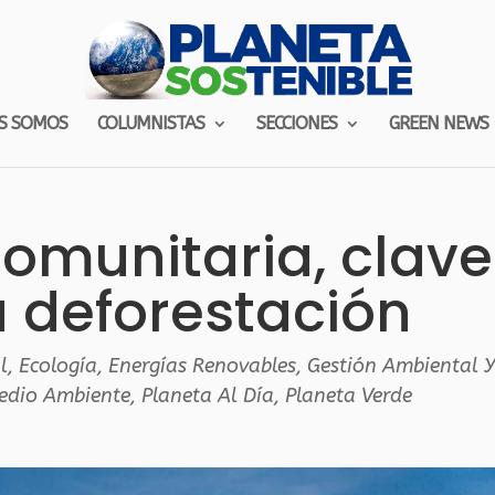
S SOMOS
COLUMNISTAS
SECCIONES
GREEN NEWS
comunitaria, clave
a deforestación
l
,
Ecología
,
Energías Renovables
,
Gestión Ambiental Y
Medio Ambiente
,
Planeta Al Día
,
Planeta Verde