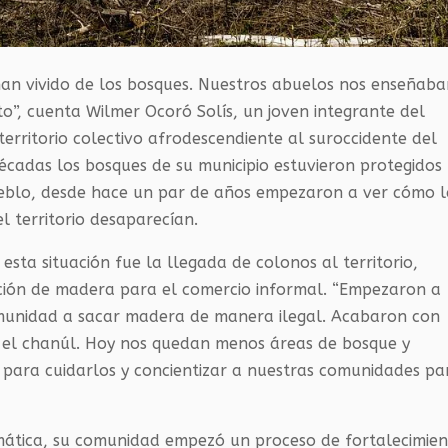
an vivido de los bosques. Nuestros abuelos nos enseñab
o”, cuenta Wilmer Ocoró Solís, un joven integrante del
erritorio colectivo afrodescendiente al suroccidente del
écadas los bosques de su municipio estuvieron protegidos
pueblo, desde hace un par de años empezaron a ver cómo l
 territorio desaparecían.
esta situación fue la llegada de colonos al territorio,
cción de madera para el comercio informal. “Empezaron a
omunidad a sacar madera de manera ilegal. Acabaron con
 y el chanúl. Hoy nos quedan menos áreas de bosque y
para cuidarlos y concientizar a nuestras comunidades pa
mática, su comunidad empezó un proceso de fortalecimie